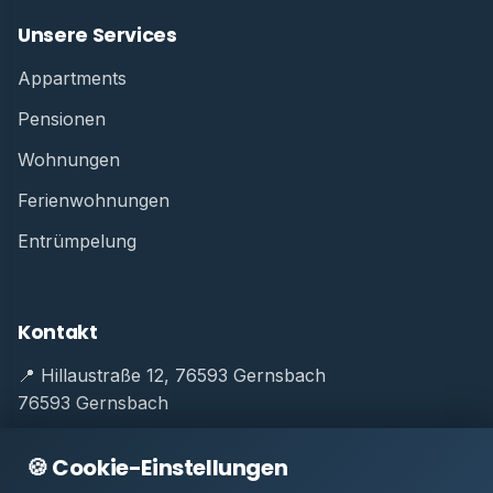
Unsere Services
Appartments
Pensionen
Wohnungen
Ferienwohnungen
Entrümpelung
Kontakt
📍 Hillaustraße 12, 76593 Gernsbach
76593 Gernsbach
📞
+49 (0) 174 2422262
🍪 Cookie-Einstellungen
💬
WhatsApp: 0174 2422262