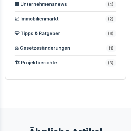
🏢 Unternehmensnews
(4)
📈 Immobilienmarkt
(2)
💡 Tipps & Ratgeber
(6)
⚖️ Gesetzesänderungen
(1)
🏗️ Projektberichte
(3)