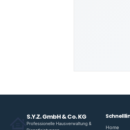
S.Y.Z. GmbH & Co. KG
Schnellli
Professionelle Hausverwaltung &
Home