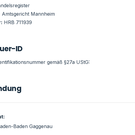
ndelsregister
:
Amtsgericht Mannheim
:
HRB 711939
uer-ID
entifikationsnummer gemäß §27a UStG:
ndung
ut:
Baden-Baden Gaggenau