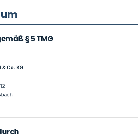
sum
gemäß § 5 TMG
 & Co. KG
 12
sbach
durch