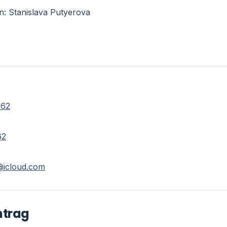
n: Stanislava Putyerova
062
62
p@icloud.com
ntrag