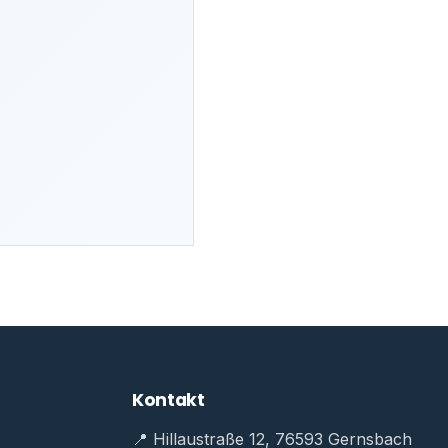
Kontakt
📍 Hillaustraße 12, 76593 Gernsbach