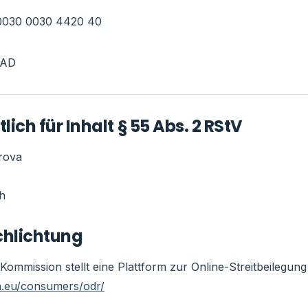
0030 0030 4420 40
BAD
ich für Inhalt § 55 Abs. 2 RStV
rova
h
chlichtung
ommission stellt eine Plattform zur Online-Streitbeilegung 
a.eu/consumers/odr/