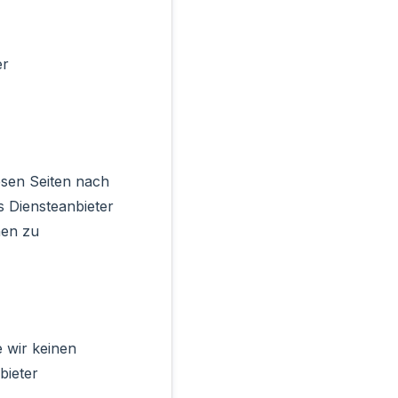
er
esen Seiten nach
s Diensteanbieter
nen zu
e wir keinen
bieter