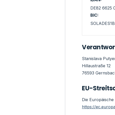
DE82 6625 
BIC:
SOLADES1
Verantwortl
Stanislava Putye
Hillaustraße 12
76593 Gernsbac
EU-Streits
Die Europäische K
https://ec.europ