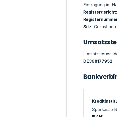
Eintragung im Ha
Registergericht
Registernummer
Sitz:
Gernsbach
Umsatzste
Umsatzsteuer-Id
DE368177952
Bankverbi
Kreditinstit
Sparkasse 
IBAN: