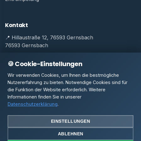
Kontakt
📍 Hillaustraße 12, 76593 Gernsbach
76593 Gernsbach
📞
+49 (0) 174 2422262
🍪 Cookie-Einstellungen
💬
WhatsApp: 0174 2422262
Wir verwenden Cookies, um Ihnen die bestmögliche
✉️
info@syz-gmbh.de
Nutzererfahrung zu bieten. Notwendige Cookies sind für
die Funktion der Website erforderlich. Weitere
Informationen finden Sie in unserer
Datenschutzerklärung
.
© 2026 S.Y.Z. GmbH & Co. KG. Alle Rechte vorbehalten.
Impressum
Datenschutz
AGB
🍪 Cookie-Einstellungen
EINSTELLUNGEN
ABLEHNEN
👁️ Besucher:
1.871