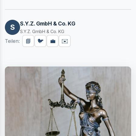
S.Y.Z. GmbH & Co. KG
S
S.Y.Z. GmbH & Co. KG
📘
🐦
💼
✉️
Teilen: