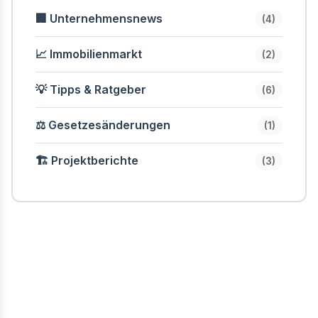
🏢 Unternehmensnews
(4)
📈 Immobilienmarkt
(2)
💡 Tipps & Ratgeber
(6)
⚖️ Gesetzesänderungen
(1)
🏗️ Projektberichte
(3)